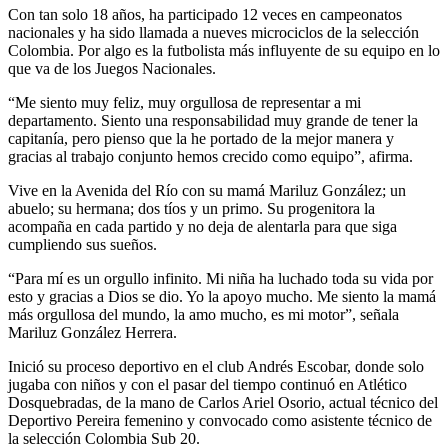
Con tan solo 18 años, ha participado 12 veces en campeonatos
nacionales y ha sido llamada a nueves microciclos de la selección
Colombia. Por algo es la futbolista más influyente de su equipo en lo
que va de los Juegos Nacionales.
“Me siento muy feliz, muy orgullosa de representar a mi
departamento. Siento una responsabilidad muy grande de tener la
capitanía, pero pienso que la he portado de la mejor manera y
gracias al trabajo conjunto hemos crecido como equipo”, afirma.
Vive en la Avenida del Río con su mamá Mariluz González; un
abuelo; su hermana; dos tíos y un primo. Su progenitora la
acompaña en cada partido y no deja de alentarla para que siga
cumpliendo sus sueños.
“Para mí es un orgullo infinito. Mi niña ha luchado toda su vida por
esto y gracias a Dios se dio. Yo la apoyo mucho. Me siento la mamá
más orgullosa del mundo, la amo mucho, es mi motor”, señala
Mariluz González Herrera.
Inició su proceso deportivo en el club Andrés Escobar, donde solo
jugaba con niños y con el pasar del tiempo continuó en Atlético
Dosquebradas, de la mano de Carlos Ariel Osorio, actual técnico del
Deportivo Pereira femenino y convocado como asistente técnico de
la selección Colombia Sub 20.