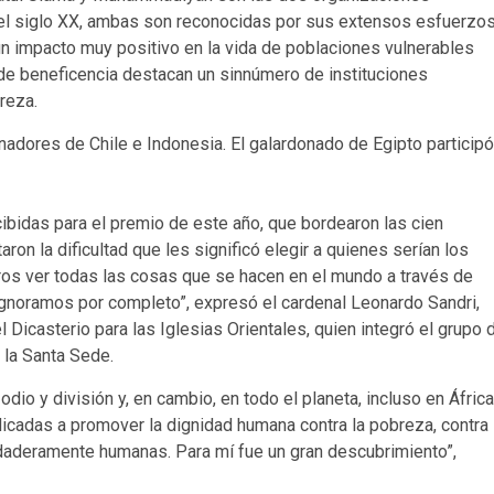
del siglo XX, ambas son reconocidas por sus extensos esfuerzo
n impacto muy positivo en la vida de poblaciones vulnerables
de beneficencia destacan un sinnúmero de instituciones
reza.
adores de Chile e Indonesia. El galardonado de Egipto participó
bidas para el premio de este año, que bordearon las cien
on la dificultad que les significó elegir a quienes serían los
ros ver todas las cosas que se hacen en el mundo a través de
gnoramos por completo”, expresó el cardenal Leonardo Sandri,
Dicasterio para las Iglesias Orientales, quien integró el grupo 
 la Santa Sede.
io y división y, en cambio, en todo el planeta, incluso en África
dicadas a promover la dignidad humana contra la pobreza, contra
rdaderamente humanas. Para mí fue un gran descubrimiento”,