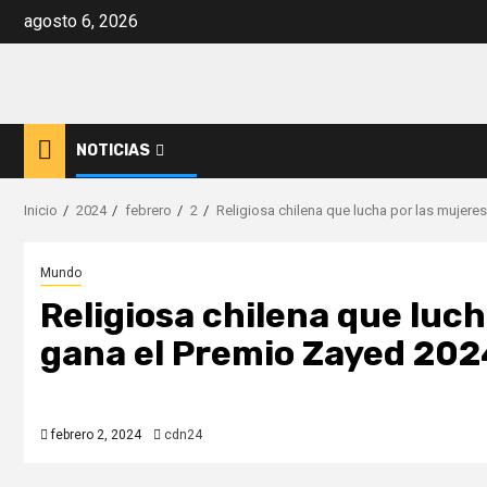
Saltar
agosto 6, 2026
al
contenido
NOTICIAS
Inicio
2024
febrero
2
Religiosa chilena que lucha por las mujere
Mundo
Religiosa chilena que luch
gana el Premio Zayed 202
febrero 2, 2024
cdn24