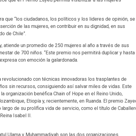
a que “los ciudadanos, los políticos y los lideres de opinión, se
erción de las mujeres, en contribuir en su dignidad, en sus
do de Chile”.
y, atiende un promedio de 250 mujeres al año a través de sus
estar de 700 niños. “Este premio nos permitirá duplicar y hasta
, expresa con emoción la galardonada.
a revolucionado con técnicas innovadoras los trasplantes de
ños sin recursos, consiguiendo así salvar miles de vidas. Este
la organización benéfica Chain of Hope en el Reino Unido,
 Mozambique, Etiopía y, recientemente, en Ruanda. El premio Zaye
argo de su prolífica vida de servicio, como el título de Caballer
Reina Isabel II.
latul Ulama y Muhammadiyah son las dos organizaciones