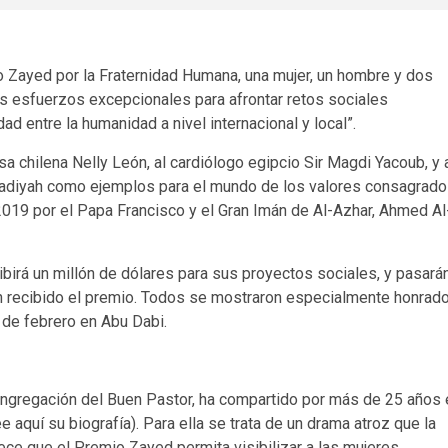
o Zayed por la Fraternidad Humana, una mujer, un hombre y dos
s esfuerzos excepcionales para afrontar retos sociales
ad entre la humanidad a nivel internacional y local”.
osa chilena Nelly León, al cardiólogo egipcio Sir Magdi Yacoub, y 
adiyah como ejemplos para el mundo de los valores consagrad
019 por el Papa Francisco y el Gran Imán de Al-Azhar, Ahmed Al
irá un millón de dólares para sus proyectos sociales, y pasará
an recibido el premio. Todos se mostraron especialmente honrad
 de febrero en Abu Dabi.
Congregación del Buen Pastor, ha compartido por más de 25 años 
 aquí su biografía). Para ella se trata de un drama atroz que la
ece que el Premio Zayed permita visibilizar a las mujeres