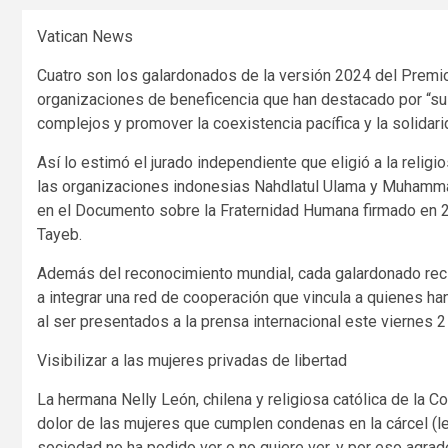
Vatican News
Cuatro son los galardonados de la versión 2024 del Premi
organizaciones de beneficencia que han destacado por “su
complejos y promover la coexistencia pacífica y la solidarid
Así lo estimó el jurado independiente que eligió a la religi
las organizaciones indonesias Nahdlatul Ulama y Muhamm
en el Documento sobre la Fraternidad Humana firmado en 2
Tayeb.
Además del reconocimiento mundial, cada galardonado recib
a integrar una red de cooperación que vincula a quienes h
al ser presentados a la prensa internacional este viernes 2
Visibilizar a las mujeres privadas de libertad
La hermana Nelly León, chilena y religiosa católica de la 
dolor de las mujeres que cumplen condenas en la cárcel (lee
sociedad no ha podido ver o no quiere ver, y por eso agrad