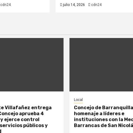
cdn24
julio 14, 2026
cdn24
Local
e Villafañez entrega
Concejo de Barranquilla
Concejo aprueba 4
homenaje a líderes e
y ejerce control
instituciones con la Me
 servicios públicos y
Barrancas de San Nicol
d