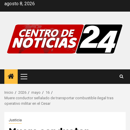
Saltar
agosto 8, 2026
al
contenido
Menú
principal
Inicio
2026
mayo
16
Muere conductor señalado de transportar combustible ilegal tras
operativo militar en el Cesar
Justicia