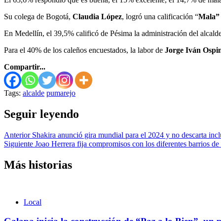
Su colega de Bogotá,
Claudia López
, logró una calificación “
Mala
En Medellín, el 39,5% calificó de Pésima la administración del alcald
Para el 40% de los caleños encuestados, la labor de
Jorge Iván Ospi
Compartir...
Tags:
alcalde
pumarejo
Seguir leyendo
Anterior
Shakira anunció gira mundial para el 2024 y no descarta incl
Siguiente
Joao Herrera fija compromisos con los diferentes barrios de
Más historias
Local