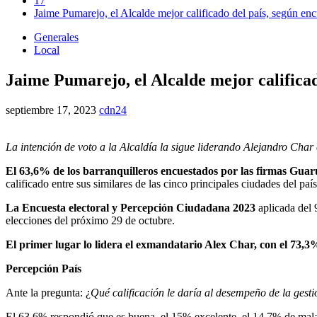
17
Jaime Pumarejo, el Alcalde mejor calificado del país, según enc
Generales
Local
Jaime Pumarejo, el Alcalde mejor calificad
septiembre 17, 2023
cdn24
La intención de voto a la Alcaldía la sigue liderando Alejandro Cha
El 63,6% de los barranquilleros encuestados por las firmas Gua
calificado entre sus similares de las cinco principales ciudades del país
La Encuesta electoral y Percepción Ciudadana 2023
aplicada del 
elecciones del próximo 29 de octubre.
El primer lugar lo lidera el exmandatario Alex Char, con el 73,3
Percepción País
Ante la pregunta: ¿
Qué calificación le daría al desempeño de la ges
El 63,6% respondió que es buena, el 15% excelente, el 14,7% de mala