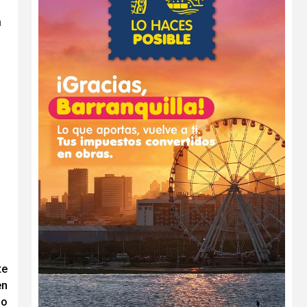
a
te
en
po