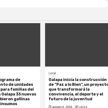
Local
rograma de
Galapa inicia la construcción
ento de unidades
de “Paz a lo Bien”, un proyect
para familias del
que transformará la
n Galapa 33 nuevas
convivencia, el deporte y el
ibieron gallinas
futuro de la juventud
 insumos
agosto 6, 2026
cdn24