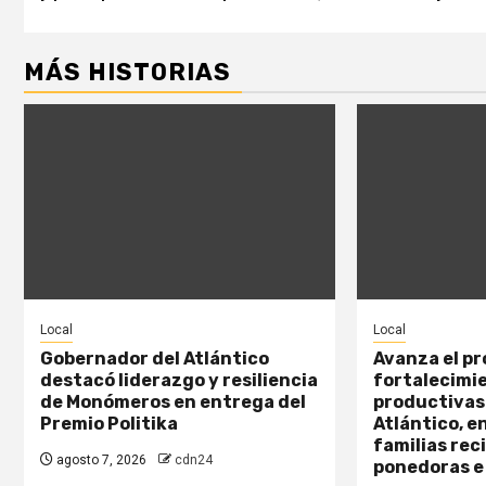
MÁS HISTORIAS
Local
Local
Gobernador del Atlántico
Avanza el p
destacó liderazgo y resiliencia
fortalecimi
de Monómeros en entrega del
productivas 
Premio Politika
Atlántico, e
familias rec
agosto 7, 2026
cdn24
ponedoras e