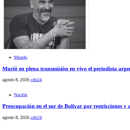
Mundo
Murió en plena transmisión en vivo el periodista arge
agosto 8, 2026
cdn24
Nación
Preocupación en el sur de Bolívar por restricciones 
agosto 8, 2026
cdn24