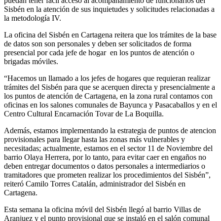
puedan tener fácil acceso al acompañamiento de funcionarios del
Sisbén en la atención de sus inquietudes y solicitudes relacionadas a
la metodología IV.
La oficina del Sisbén en Cartagena reitera que los trámites de la base
de datos son son personales y deben ser solicitados de forma
presencial por cada jefe de hogar en los puntos de atención o
brigadas móviles.
“Hacemos un llamado a los jefes de hogares que requieran realizar
trámites del Sisbén para que se acerquen directa y presencialmente a
los puntos de atención de Cartagena, en la zona rural contamos con
oficinas en los salones comunales de Bayunca y Pasacaballos y en el
Centro Cultural Encarnación Tovar de La Boquilla.
Además, estamos implementando la estrategia de puntos de atencion
provisionales para llegar hasta las zonas más vulnerables y
necesitadas; actualmente, estamos en el sector 11 de Noviembre del
barrio Olaya Herrera, por lo tanto, para evitar caer en engaños no
deben entregar documentos o datos personales a intermediarios o
tramitadores que prometen realizar los procedimientos del Sisbén”,
reiteró Camilo Torres Catalán, administrador del Sisbén en
Cartagena.
Esta semana la oficina móvil del Sisbén llegó al barrio Villas de
Aranjuez y el punto provisional que se instaló en el salón comunal