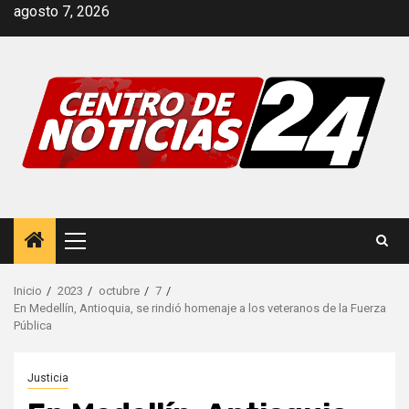
Saltar
agosto 7, 2026
al
contenido
Menú
principal
Inicio
2023
octubre
7
En Medellín, Antioquia, se rindió homenaje a los veteranos de la Fuerza
Pública
Justicia