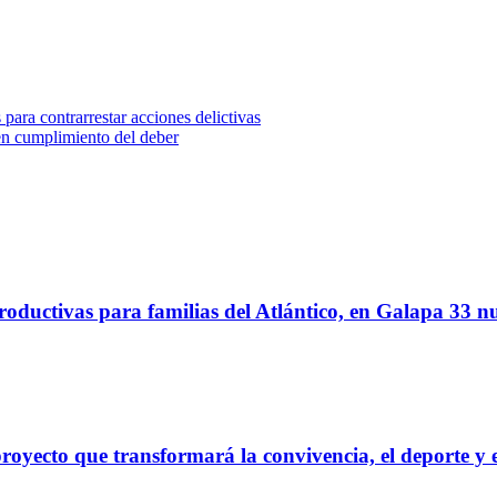
para contrarrestar acciones delictivas
n cumplimiento del deber
oductivas para familias del Atlántico, en Galapa 33 nu
proyecto que transformará la convivencia, el deporte y 