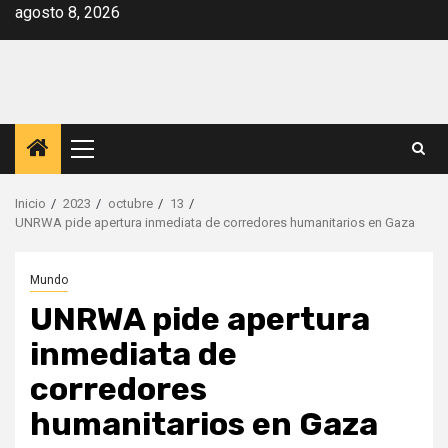
Saltar
agosto 8, 2026
al
contenido
Menú
principal
Inicio
2023
octubre
13
UNRWA pide apertura inmediata de corredores humanitarios en Gaza
Mundo
UNRWA pide apertura
inmediata de
corredores
humanitarios en Gaza