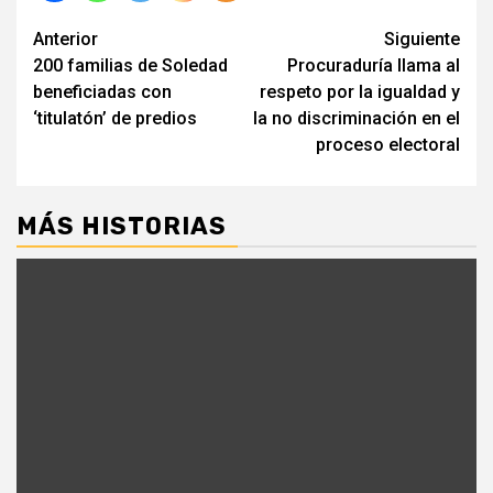
Seguir
Anterior
Siguiente
200 familias de Soledad
Procuraduría llama al
leyendo
beneficiadas con
respeto por la igualdad y
‘titulatón’ de predios
la no discriminación en el
proceso electoral
MÁS HISTORIAS