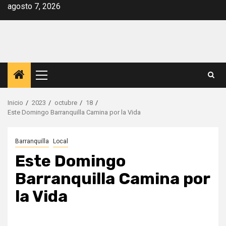
Saltar
agosto 7, 2026
al
contenido
Menú
principal
Inicio
2023
octubre
18
Este Domingo Barranquilla Camina por la Vida
Barranquilla
Local
Este Domingo
Barranquilla Camina por
la Vida