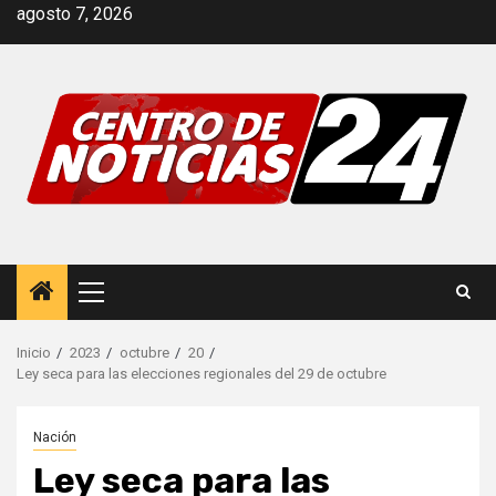
Saltar
agosto 7, 2026
al
contenido
Menú
principal
Inicio
2023
octubre
20
Ley seca para las elecciones regionales del 29 de octubre
Nación
Ley seca para las