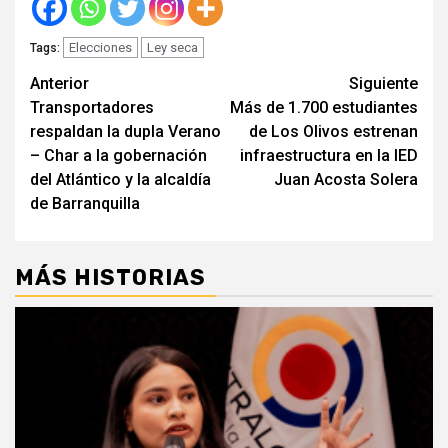
Elecciones
Ley seca
Tags:
Seguir
Anterior
Siguiente
Transportadores
Más de 1.700 estudiantes
leyendo
respaldan la dupla Verano
de Los Olivos estrenan
– Char a la gobernación
infraestructura en la IED
del Atlántico y la alcaldía
Juan Acosta Solera
de Barranquilla
MÁS HISTORIAS