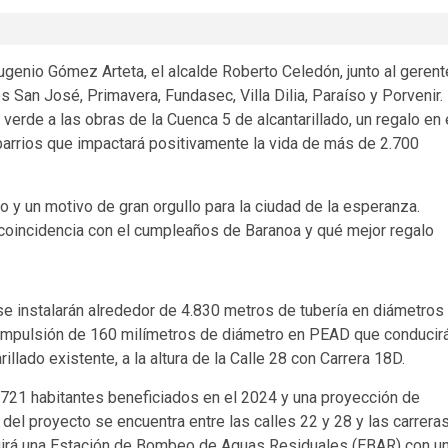
ugenio Gómez Arteta, el alcalde Roberto Celedón, junto al gerent
os San José, Primavera, Fundasec, Villa Dilia, Paraíso y Porvenir.
verde a las obras de la Cuenca 5 de alcantarillado, un regalo en 
arrios que impactará positivamente la vida de más de 2.700
 y un motivo de gran orgullo para la ciudad de la esperanza.
coincidencia con el cumpleaños de Baranoa y qué mejor regalo
 se instalarán alrededor de 4.830 metros de tubería en diámetros
 impulsión de 160 milímetros de diámetro en PEAD que conducir
llado existente, a la altura de la Calle 28 con Carrera 18D.
2.721 habitantes beneficiados en el 2024 y una proyección de
del proyecto se encuentra entre las calles 22 y 28 y las carrera
truirá una Estación de Bombeo de Aguas Residuales (EBAR) con u