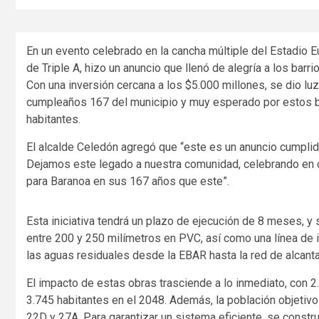
En un evento celebrado en la cancha múltiple del Estadio E
de Triple A, hizo un anuncio que llenó de alegría a los barri
Con una inversión cercana a los $5.000 millones, se dio luz 
cumpleaños 167 del municipio y muy esperado por estos b
habitantes.
El alcalde Celedón agregó que “este es un anuncio cumplido
Dejamos este legado a nuestra comunidad, celebrando en 
para Baranoa en sus 167 años que este”.
Esta iniciativa tendrá un plazo de ejecución de 8 meses, y
entre 200 y 250 milímetros en PVC, así como una línea de
las aguas residuales desde la EBAR hasta la red de alcantari
El impacto de estas obras trasciende a lo inmediato, con 
3.745 habitantes en el 2048. Además, la población objetivo 
22D y 27A. Para garantizar un sistema eficiente, se cons