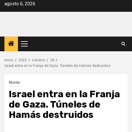
Saltar
agosto 6, 2026
al
contenido
Menú
principal
Inicio
2023
octubre
28
Israel entra en la Franja de Gaza. Túneles de Hamás destruidos
Mundo
Israel entra en la Franja
de Gaza. Túneles de
Hamás destruidos