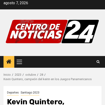
Saltar
agosto 7, 2026
al
contenido
Menú
principal
Inicio
2023
octubre
28
Kevin Quintero, campeón del keirin en los Juegos Panamericanos
Deportes
Santiago 2023
Kevin Quintero,