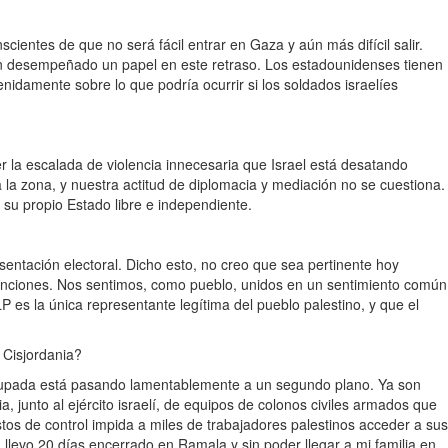
ientes de que no será fácil entrar en Gaza y aún más difícil salir.
 han desempeñado un papel en este retraso. Los estadounidenses tienen
nidamente sobre lo que podría ocurrir si los soldados israelíes
r la escalada de violencia innecesaria que Israel está desatando
 la zona, y nuestra actitud de diplomacia y mediación no se cuestiona.
r su propio Estado libre e independiente.
resentación electoral. Dicho esto, no creo que sea pertinente hoy
istinciones. Nos sentimos, como pueblo, unidos en un sentimiento común
 es la única representante legítima del pueblo palestino, y que el
 Cisjordania?
a ocupada está pasando lamentablemente a un segundo plano. Ya son
 junto al ejército israelí, de equipos de colonos civiles armados que
stos de control impida a miles de trabajadores palestinos acceder a sus
 llevo 20 días encerrado en Ramala y sin poder llegar a mi familia en