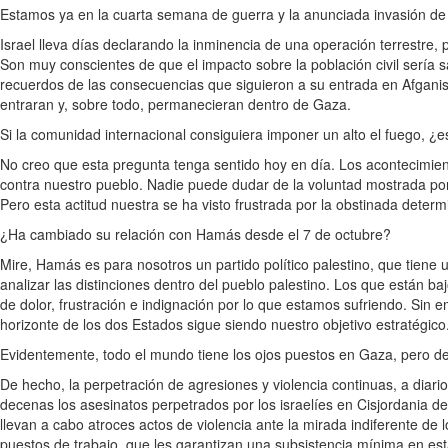
Estamos ya en la cuarta semana de guerra y la anunciada invasión de 
Israel lleva días declarando la inminencia de una operación terrestre,
Son muy conscientes de que el impacto sobre la población civil sería
recuerdos de las consecuencias que siguieron a su entrada en Afganistá
entraran y, sobre todo, permanecieran dentro de Gaza.
Si la comunidad internacional consiguiera imponer un alto el fuego, ¿
No creo que esta pregunta tenga sentido hoy en día. Los acontecimient
contra nuestro pueblo. Nadie puede dudar de la voluntad mostrada por m
Pero esta actitud nuestra se ha visto frustrada por la obstinada determ
¿Ha cambiado su relación con Hamás desde el 7 de octubre?
Mire, Hamás es para nosotros un partido político palestino, que tiene u
analizar las distinciones dentro del pueblo palestino. Los que están 
de dolor, frustración e indignación por lo que estamos sufriendo. Sin 
horizonte de los dos Estados sigue siendo nuestro objetivo estratégico
Evidentemente, todo el mundo tiene los ojos puestos en Gaza, pero de
De hecho, la perpetración de agresiones y violencia continuas, a dia
decenas los asesinatos perpetrados por los israelíes en Cisjordania de
llevan a cabo atroces actos de violencia ante la mirada indiferente de
puestos de trabajo, que les garantizan una subsistencia mínima en est