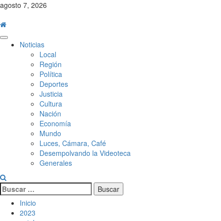
Saltar
agosto 7, 2026
al
contenido
Menú
Noticias
principal
Local
Región
Política
Deportes
Justicia
Cultura
Nación
Economía
Mundo
Luces, Cámara, Café
Desempolvando la Videoteca
Generales
Buscar:
Inicio
2023