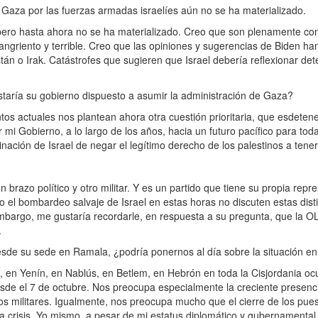
Gaza por las fuerzas armadas israelíes aún no se ha materializado.
 pero hasta ahora no se ha materializado. Creo que son plenamente consc
 sangriento y terrible. Creo que las opiniones y sugerencias de Biden
n o Irak. Catástrofes que sugieren que Israel debería reflexionar dete
estaría su gobierno dispuesto a asumir la administración de Gaza?
os actuales nos plantean ahora otra cuestión prioritaria, que esdetene
i Gobierno, a lo largo de los años, hacia un futuro pacífico para toda
inación de Israel de negar el legítimo derecho de los palestinos a tene
n brazo político y otro militar. Y es un partido que tiene su propia rep
bajo el bombardeo salvaje de Israel en estas horas no discuten estas d
embargo, me gustaría recordarle, en respuesta a su pregunta, que la OLP
.
sde su sede en Ramala, ¿podría ponernos al día sobre la situación en
rio, en Yenín, en Nablús, en Betlem, en Hebrón en toda la Cisjordani
sde el 7 de octubre. Nos preocupa especialmente la creciente presencia,
 los militares. Igualmente, nos preocupa mucho que el cierre de los pue
a crisis. Yo mismo, a pesar de mi estatus diplomático y gubernamental,