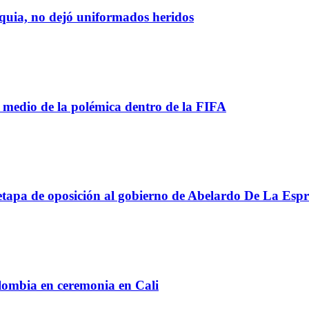
oquia, no dejó uniformados heridos
 medio de la polémica dentro de la FIFA
apa de oposición al gobierno de Abelardo De La Espri
lombia en ceremonia en Cali