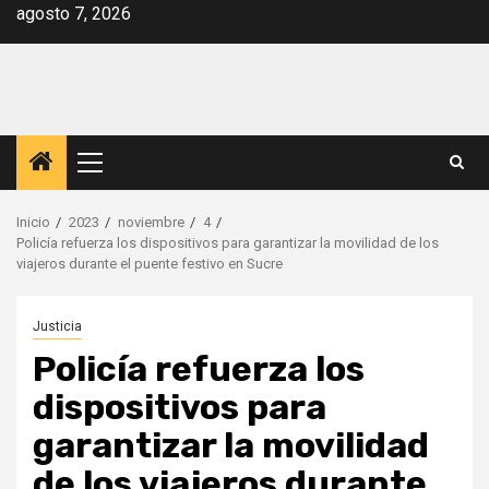
Saltar
agosto 7, 2026
al
contenido
Menú
principal
Inicio
2023
noviembre
4
Policía refuerza los dispositivos para garantizar la movilidad de los
viajeros durante el puente festivo en Sucre
Justicia
Policía refuerza los
dispositivos para
garantizar la movilidad
de los viajeros durante