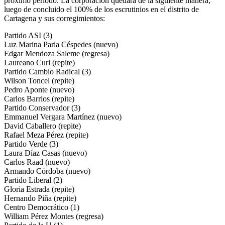
próximo periodo. La corporación quedará de la siguiente manera,
luego de concluido el 100% de los escrutinios en el distrito de
Cartagena y sus corregimientos:
Partido ASI (3)
Luz Marina Paria Céspedes (nuevo)
Edgar Mendoza Saleme (regresa)
Laureano Curi (repite)
Partido Cambio Radical (3)
Wilson Toncel (repite)
Pedro Aponte (nuevo)
Carlos Barrios (repite)
Partido Conservador (3)
Emmanuel Vergara Martínez (nuevo)
David Caballero (repite)
Rafael Meza Pérez (repite)
Partido Verde (3)
Laura Díaz Casas (nuevo)
Carlos Raad (nuevo)
Armando Córdoba (nuevo)
Partido Liberal (2)
Gloria Estrada (repite)
Hernando Piña (repite)
Centro Democrático (1)
William Pérez Montes (regresa)