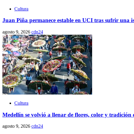
Cultura
Juan Piña permanece estable en UCI tras sufrir una i
agosto 9, 2026
cdn24
Cultura
Medellín se volvió a llenar de flores, color y tradición 
agosto 9, 2026
cdn24