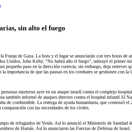
o
ias, sin alto el fuego
la Franja de Gaza. La hora y el lugar se anunciarán con tres horas de a
s Unidos, John Kirby. “No habrá alto el fuego”, subrayó el primer minis
un pequeño paso en la dirección correcta, sin embargo, deja entrever q
 la importancia de que las pausas en los combates se gestionen con la O
s personas murieron ayer en un ataque israelí contra el complejo hospita
na también informó de ataques directos contra el hospital infantil Al Na
falta de combustible. La entrega de ayuda humanitaria, que comenzó el 
 comparación con las necesidades de los civiles.
ampo de refugiados de Yenín. Así lo anunció el Ministerio de Sanidad de
miembros de Hamás. Así lo anunciaron las Fuerzas de Defensa de Israel