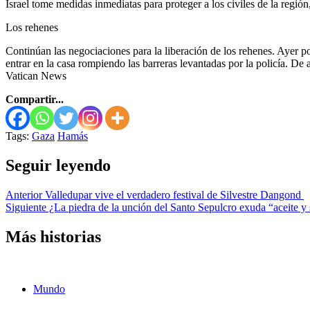
Israel tome medidas inmediatas para proteger a los civiles de la región,
Los rehenes
Continúan las negociaciones para la liberación de los rehenes. Ayer por
entrar en la casa rompiendo las barreras levantadas por la policía. De
Vatican News
Compartir...
Tags:
Gaza
Hamás
Seguir leyendo
Anterior
Valledupar vive el verdadero festival de Silvestre Dangond
Siguiente
¿La piedra de la unción del Santo Sepulcro exuda “aceite y
Más historias
Mundo