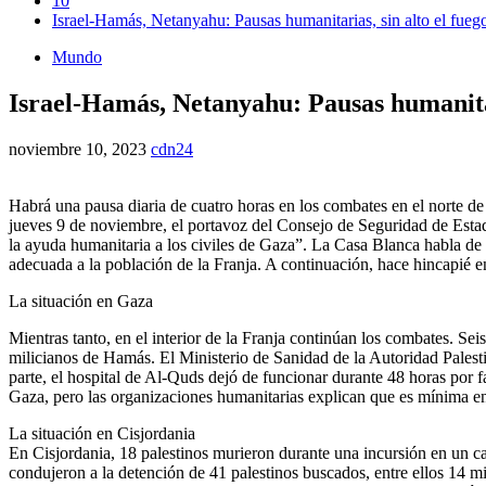
10
Israel-Hamás, Netanyahu: Pausas humanitarias, sin alto el fueg
Mundo
Israel-Hamás, Netanyahu: Pausas humanitar
noviembre 10, 2023
cdn24
Habrá una pausa diaria de cuatro horas en los combates en el norte de 
jueves 9 de noviembre, el portavoz del Consejo de Seguridad de Estado
la ayuda humanitaria a los civiles de Gaza”. La Casa Blanca habla de 
adecuada a la población de la Franja. A continuación, hace hincapié en
La situación en Gaza
Mientras tanto, en el interior de la Franja continúan los combates. Sei
milicianos de Hamás. El Ministerio de Sanidad de la Autoridad Palesti
parte, el hospital de Al-Quds dejó de funcionar durante 48 horas por 
Gaza, pero las organizaciones humanitarias explican que es mínima en
La situación en Cisjordania
En Cisjordania, 18 palestinos murieron durante una incursión en un c
condujeron a la detención de 41 palestinos buscados, entre ellos 14 