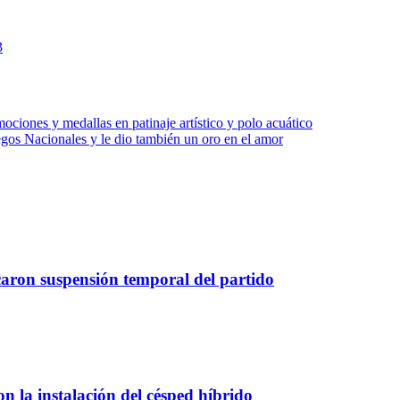
3
ciones y medallas en patinaje artístico y polo acuático
uegos Nacionales y le dio también un oro en el amor
caron suspensión temporal del partido
 la instalación del césped híbrido