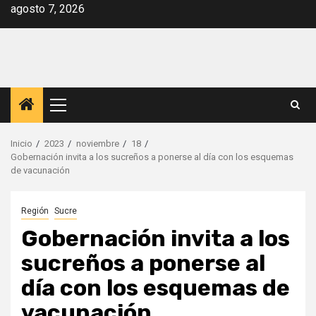
Saltar
agosto 7, 2026
al
contenido
Menú
principal
Inicio
2023
noviembre
18
Gobernación invita a los sucreños a ponerse al día con los esquemas
de vacunación
Región
Sucre
Gobernación invita a los
sucreños a ponerse al
día con los esquemas de
vacunación