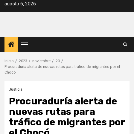
Saltar
agosto 6, 2026
al
contenido
Menú
principal
Inicio
2023
noviembre
20
Procuraduría alerta de nuevas rutas para tráfico de migrantes por el
Chocó
Justicia
Procuraduría alerta de
nuevas rutas para
tráfico de migrantes por
el Chocó