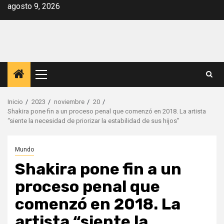
Saltar
agosto 9, 2026
al
contenido
Menú
principal
Inicio
2023
noviembre
20
Shakira pone fin a un proceso penal que comenzó en 2018. La artista
“siente la necesidad de priorizar la estabilidad de sus hijos”
Mundo
Shakira pone fin a un
proceso penal que
comenzó en 2018. La
artista “siente la