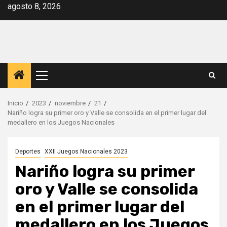
Saltar
agosto 8, 2026
al
contenido
Menú
principal
Inicio
2023
noviembre
21
Nariño logra su primer oro y Valle se consolida en el primer lugar del
medallero en los Juegos Nacionales
Deportes
XXII Juegos Nacionales 2023
Nariño logra su primer
oro y Valle se consolida
en el primer lugar del
medallero en los Juegos