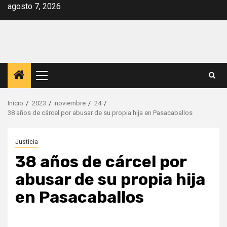
Saltar
agosto 7, 2026
al
contenido
Menú
principal
Inicio
2023
noviembre
24
38 años de cárcel por abusar de su propia hija en Pasacaballos
Justicia
38 años de cárcel por
abusar de su propia hija
en Pasacaballos