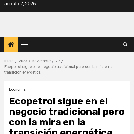
Saltar
agosto 7, 2026
al
contenido
Menú
principal
Inicio
2023
noviembre
27
Ecopetrol sigue en el negocio tradicional pero con la mira en la
transición energética
Economía
Ecopetrol sigue en el
negocio tradicional pero
con la mira en la
transición energética