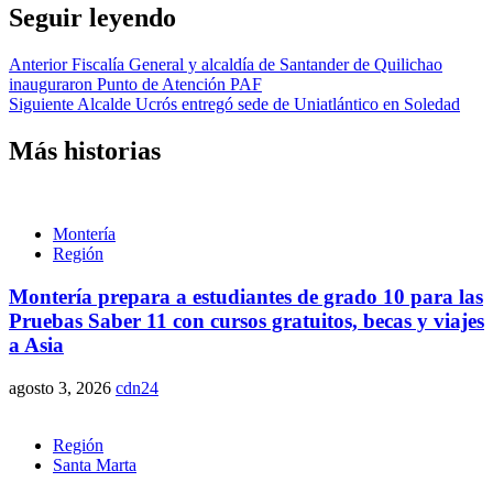
Seguir leyendo
Anterior
Fiscalía General y alcaldía de Santander de Quilichao
inauguraron Punto de Atención PAF
Siguiente
Alcalde Ucrós entregó sede de Uniatlántico en Soledad
Más historias
Montería
Región
Montería prepara a estudiantes de grado 10 para las
Pruebas Saber 11 con cursos gratuitos, becas y viajes
a Asia
agosto 3, 2026
cdn24
Región
Santa Marta