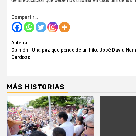
de la educación que debemos trabajar en cada una de las 
Compartir...
Seguir
Anterior
Opinión | Una paz que pende de un hilo: José David Na
leyendo
Cardozo
MÁS HISTORIAS