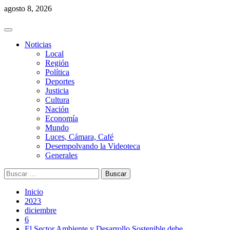
Saltar
agosto 8, 2026
al
contenido
Menú
principal
Noticias
Local
Región
Política
Deportes
Justicia
Cultura
Nación
Economía
Mundo
Luces, Cámara, Café
Desempolvando la Videoteca
Generales
Buscar:
Inicio
2023
diciembre
6
El Sector Ambiente y Desarrollo Sostenible debe