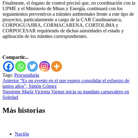
Finalmente, el órgano de control precisó que, en coordinación con la
UPME y el Ministerio de Minas y Energía, continuará con los
seguimientos preventivos a trámites ambientales frente a este tipo de
proyectos, particularmente a cargo de la CAR Cundinamarca,
CORPOGUAJIRA, CORMACARENA, CORTOLIMA y
CORPOCESAR requiriendo de dichas autoridades el estado y
agilización de los trámites correspondientes.
Compartir...
Tags:
Procuraduria
Seguir
Anterior
“Es un evento en el que espero consolidar el esfuerzo de
tantos años”, Simón Gómez
leyendo
Siguiente
María Victoria Vargas inicia su mandato carnavalero en
Soledad
Más historias
Nación