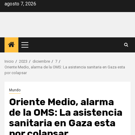
Saltar
agosto 7, 2026
al
contenido
Menú
principal
Inicio
2023
diciembre
7
Oriente Medio, alarma de la OMS: La asistencia sanitaria en Gaza esta
por colapsar
Mundo
Oriente Medio, alarma
de la OMS: La asistencia
sanitaria en Gaza esta
por colapsar