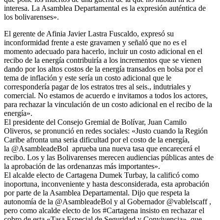
interesa. La Asamblea Departamental es la expresión auténtica de
los bolivarenses».
El gerente de Afinia Javier Lastra Fuscaldo, expresó su
inconformidad frente a este gravamen y señaló que no es el
momento adecuado para hacerlo, incluir un costo adicional en el
recibo de la energía contribuiría a los incrementos que se vienen
dando por los altos costos de la energía transados en bolsa por el
tema de inflación y este sería un costo adicional que le
correspondería pagar de los estratos tres al seis., indutriales y
comercial. No estamos de acuerdo e invitamos a todos los actores,
para rechazar la vinculación de un costo adicional en el recibo de la
energía».
El presidente del Consejo Gremial de Bolívar, Juan Camilo
Oliveros, se pronunció en redes sociales: «Justo cuando la Región
Caribe afronta una seria dificultad por el costo de la energía,
la @AsambleadeBol aprueba una nueva tasa que encarecerá el
recibo. Los y las Bolivarenses merecen audiencias públicas antes de
la aprobación de las ordenanzas más importantes».
El alcalde electo de Cartagena Dumek Turbay, la calificó como
inoportuna, inconveniente y hasta desconsiderada, esta aprobación
por parte de la Asamblea Departamental. Dijo que respeta la
autonomía de la @AsambleadeBol y al Gobernador @vablelscaff ,
pero como alcalde electo de los #Cartagena insisto en rechazar el
cobro de esta «Tasa Especial de Seguridad y Convivencia», que