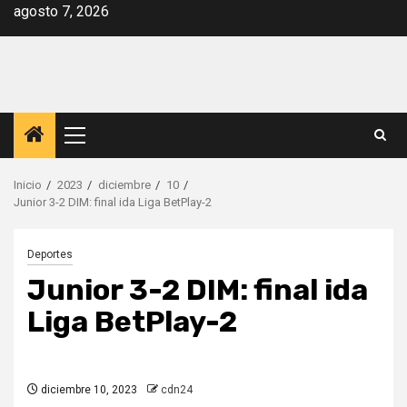
Saltar
agosto 7, 2026
al
contenido
Menú
principal
Inicio
2023
diciembre
10
Junior 3-2 DIM: final ida Liga BetPlay-2
Deportes
Junior 3-2 DIM: final ida
Liga BetPlay-2
diciembre 10, 2023
cdn24