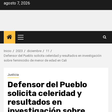
Saltar
agosto 7, 2026
al
contenido
Menú
principal
Inicio
2023
diciembre
11
Defensor del Pueblo solicita celeridad y resultados en investigación
sobre feminicidio de menor de edad en Cali
Justicia
Defensor del Pueblo
solicita celeridad y
resultados en
investigación sobre