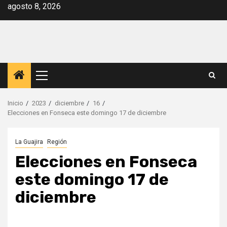
Saltar
agosto 8, 2026
al
contenido
Menú
principal
Inicio
2023
diciembre
16
Elecciones en Fonseca este domingo 17 de diciembre
La Guajira
Región
Elecciones en Fonseca
este domingo 17 de
diciembre