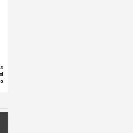
te
el
ro