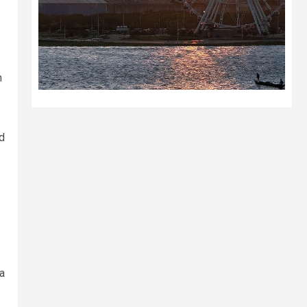
n
ad
ta