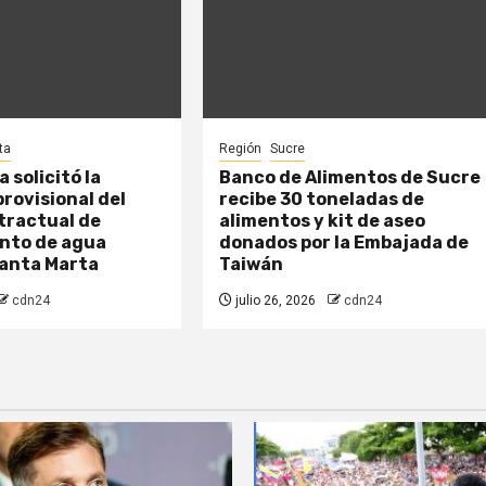
ta
Región
Sucre
 solicitó la
Banco de Alimentos de Sucre
rovisional del
recibe 30 toneladas de
tractual de
alimentos y kit de aseo
nto de agua
donados por la Embajada de
Santa Marta
Taiwán
cdn24
julio 26, 2026
cdn24