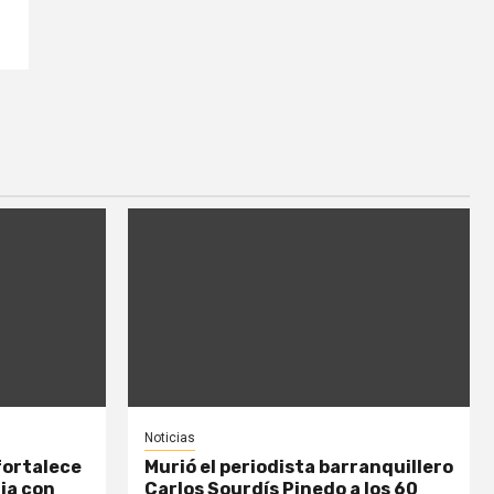
Noticias
fortalece
Murió el periodista barranquillero
ia con
Carlos Sourdís Pinedo a los 60