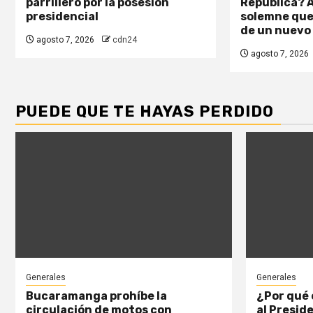
parrillero por la posesión
República? A
presidencial
solemne que 
de un nuevo
agosto 7, 2026
cdn24
agosto 7, 2026
PUEDE QUE TE HAYAS PERDIDO
Generales
Generales
Bucaramanga prohíbe la
¿Por qué 
circulación de motos con
al Presid