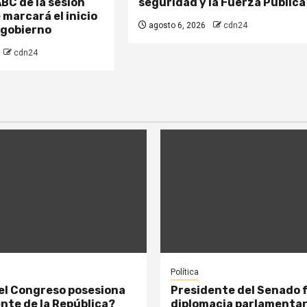
BC de la sesión
seguridad y la Fuerza Pública
marcará el inicio
agosto 6, 2026
cdn24
 gobierno
cdn24
Política
el Congreso posesiona
Presidente del Senado 
ente de la República?
diplomacia parlamentar