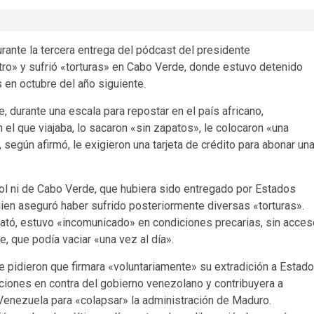
rante la tercera entrega del pódcast del presidente
ro» y sufrió «torturas» en Cabo Verde, donde estuvo detenido
 en octubre del año siguiente.
 durante una escala para repostar en el país africano,
 el que viajaba, lo sacaron «sin zapatos», le colocaron «una
, según afirmó, le exigieron una tarjeta de crédito para abonar un
pol ni de Cabo Verde, que hubiera sido entregado por Estados
uien aseguró haber sufrido posteriormente diversas «torturas».
lató, estuvo «incomunicado» en condiciones precarias, sin acces
, que podía vaciar «una vez al día».
le pidieron que firmara «voluntariamente» su extradición a Estad
aciones en contra del gobierno venezolano y contribuyera a
 Venezuela para «colapsar» la administración de Maduro.