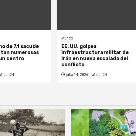
Mundo
o de 7,1 sacude
EE. UU. golpea
rtan numerosas
infraestructura militar de
 un centro
Irán en nueva escalada del
conflicto
cdn24
julio 14, 2026
cdn24