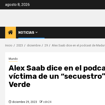
Saltar
agosto 8, 2026
al
contenido
NOTICIAS
Inicio
2023
diciembre
29
Alex Saab dice en el podcast de Maduro
Mundo
Alex Saab dice en el podc
víctima de un “secuestro”
Verde
diciembre 29, 2023
cdn24