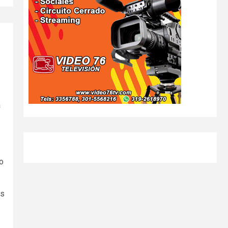
a
o
os