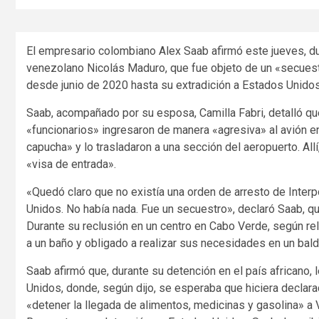
El empresario colombiano Alex Saab afirmó este jueves, du
venezolano Nicolás Maduro, que fue objeto de un «secuest
desde junio de 2020 hasta su extradición a Estados Unidos
Saab, acompañado por su esposa, Camilla Fabri, detalló que,
«funcionarios» ingresaron de manera «agresiva» al avión en
capucha» y lo trasladaron a una sección del aeropuerto. Allí
«visa de entrada».
«Quedó claro que no existía una orden de arresto de Inter
Unidos. No había nada. Fue un secuestro», declaró Saab, q
Durante su reclusión en un centro en Cabo Verde, según re
a un baño y obligado a realizar sus necesidades en un balde
Saab afirmó que, durante su detención en el país africano, 
Unidos, donde, según dijo, se esperaba que hiciera declar
«detener la llegada de alimentos, medicinas y gasolina» a