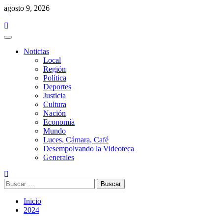
Saltar
agosto 9, 2026
al
contenido
Menú
principal
Noticias
Local
Región
Política
Deportes
Justicia
Cultura
Nación
Economía
Mundo
Luces, Cámara, Café
Desempolvando la Videoteca
Generales
Buscar:
Inicio
2024