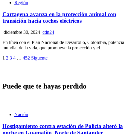
Región
Cartagena avanza en la protección animal con
transición hacia coches eléctricos
diciembre 30, 2024
cdn24
En línea con el Plan Nacional de Desarrollo, Colombia, potencia
mundial de la vida, que promueve la protección y el...
Paginación
1
2
3
4
…
452
Siguente
de
entradas
Puede que te hayas perdido
Nación
Hostigamiento contra estación de Policía alteró la
noche en Guamalito, Norte de Santander