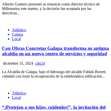
Alberto Gamero presentó su renuncia como director técnico de
Millonarios este martes, y la decisión fue aceptada por las
directivas...
Atlántico
Galapa
Local
Con Obras Concretas Galapa transforma su antigua
alcaldía en un nuevo centro de servicios y seguridad
diciembre 31, 2024
cdn24
La Alcaldía de Galapa, bajo el liderazgo del alcalde Fabián Bonett,
culminó con éxito la recuperación de la emblemática edificación...
Atlántico
Local
“¡Protejan a sus hijos, cuídenlos!”, la invitación del