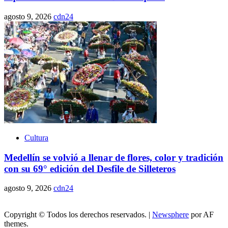
agosto 9, 2026
cdn24
Cultura
Medellín se volvió a llenar de flores, color y tradición
con su 69° edición del Desfile de Silleteros
agosto 9, 2026
cdn24
Copyright © Todos los derechos reservados.
|
Newsphere
por AF
themes.