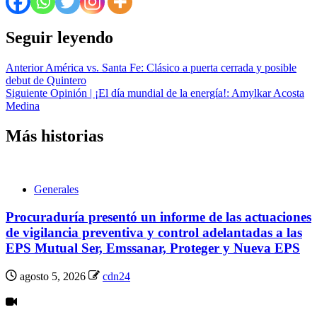
Seguir leyendo
Anterior
América vs. Santa Fe: Clásico a puerta cerrada y posible
debut de Quintero
Siguiente
Opinión | ¡El día mundial de la energía!: Amylkar Acosta
Medina
Más historias
Generales
Procuraduría presentó un informe de las actuaciones
de vigilancia preventiva y control adelantadas a las
EPS Mutual Ser, Emssanar, Proteger y Nueva EPS
agosto 5, 2026
cdn24