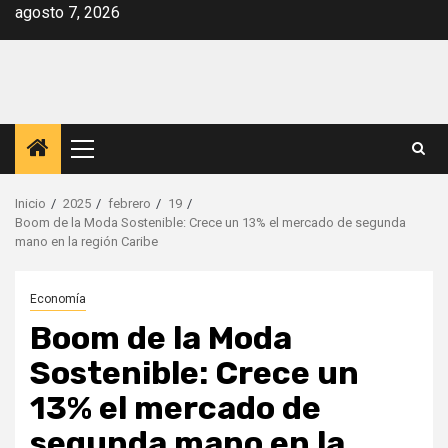
Saltar
agosto 7, 2026
al
contenido
Menú
principal
Inicio
2025
febrero
19
Boom de la Moda Sostenible: Crece un 13% el mercado de segunda
mano en la región Caribe
Economía
Boom de la Moda
Sostenible: Crece un
13% el mercado de
segunda mano en la