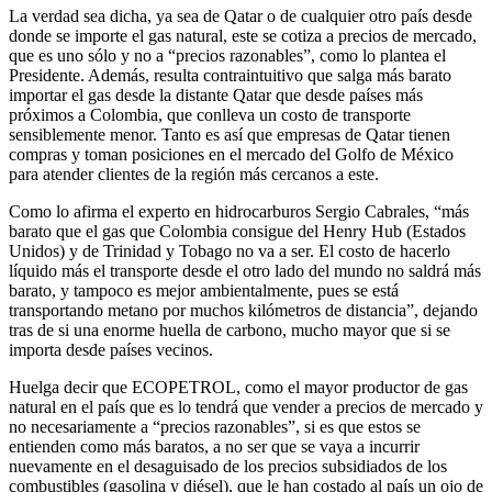
La verdad sea dicha, ya sea de Qatar o de cualquier otro país desde
donde se importe el gas natural, este se cotiza a precios de mercado,
que es uno sólo y no a “precios razonables”, como lo plantea el
Presidente. Además, resulta contraintuitivo que salga más barato
importar el gas desde la distante Qatar que desde países más
próximos a Colombia, que conlleva un costo de transporte
sensiblemente menor. Tanto es así que empresas de Qatar tienen
compras y toman posiciones en el mercado del Golfo de México
para atender clientes de la región más cercanos a este.
Como lo afirma el experto en hidrocarburos Sergio Cabrales, “más
barato que el gas que Colombia consigue del Henry Hub (Estados
Unidos) y de Trinidad y Tobago no va a ser. El costo de hacerlo
líquido más el transporte desde el otro lado del mundo no saldrá más
barato, y tampoco es mejor ambientalmente, pues se está
transportando metano por muchos kilómetros de distancia”, dejando
tras de si una enorme huella de carbono, mucho mayor que si se
importa desde países vecinos.
Huelga decir que ECOPETROL, como el mayor productor de gas
natural en el país que es lo tendrá que vender a precios de mercado y
no necesariamente a “precios razonables”, si es que estos se
entienden como más baratos, a no ser que se vaya a incurrir
nuevamente en el desaguisado de los precios subsidiados de los
combustibles (gasolina y diésel), que le han costado al país un ojo de