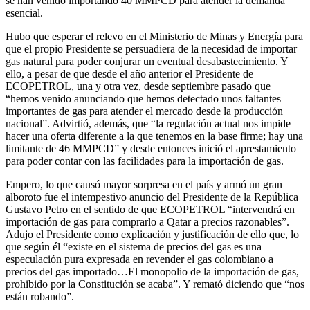
se han venido importando 40 MMPCD para atender la demanda
esencial.
Hubo que esperar el relevo en el Ministerio de Minas y Energía para
que el propio Presidente se persuadiera de la necesidad de importar
gas natural para poder conjurar un eventual desabastecimiento. Y
ello, a pesar de que desde el año anterior el Presidente de
ECOPETROL, una y otra vez, desde septiembre pasado que
“hemos venido anunciando que hemos detectado unos faltantes
importantes de gas para atender el mercado desde la producción
nacional”. Advirtió, además, que “la regulación actual nos impide
hacer una oferta diferente a la que tenemos en la base firme; hay una
limitante de 46 MMPCD” y desde entonces inició el aprestamiento
para poder contar con las facilidades para la importación de gas.
Empero, lo que causó mayor sorpresa en el país y armó un gran
alboroto fue el intempestivo anuncio del Presidente de la República
Gustavo Petro en el sentido de que ECOPETROL “intervendrá en
importación de gas para comprarlo a Qatar a precios razonables”.
Adujo el Presidente como explicación y justificación de ello que, lo
que según él “existe en el sistema de precios del gas es una
especulación pura expresada en revender el gas colombiano a
precios del gas importado…El monopolio de la importación de gas,
prohibido por la Constitución se acaba”. Y remató diciendo que “nos
están robando”.