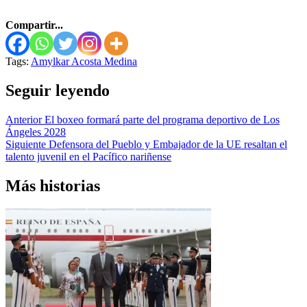
Compartir...
Tags:
Amylkar Acosta Medina
Seguir leyendo
Anterior
El boxeo formará parte del programa deportivo de Los
Ángeles 2028
Siguiente
Defensora del Pueblo y Embajador de la UE resaltan el
talento juvenil en el Pacífico nariñense
Más historias