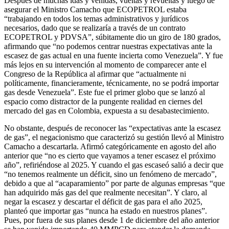
Después de muchas idas y venidas, vueltas y revueltas y luego de
asegurar el Ministro Camacho que ECOPETROL estaba
“trabajando en todos los temas administrativos y jurídicos
necesarios, dado que se realizaría a través de un contrato
ECOPETROL y PDVSA”, súbitamente dio un giro de 180 grados,
afirmando que “no podemos centrar nuestras expectativas ante la
escasez de gas actual en una fuente incierta como Venezuela”. Y fue
más lejos en su intervención al momento de comparecer ante el
Congreso de la República al afirmar que “actualmente ni
políticamente, financieramente, técnicamente, no se podrá importar
gas desde Venezuela”. Este fue el primer globo que se lanzó al
espacio como distractor de la pungente realidad en ciernes del
mercado del gas en Colombia, expuesta a su desabastecimiento.
No obstante, después de reconocer las “expectativas ante la escasez
de gas”, el negacionismo que caracterizó su gestión llevó al Ministro
Camacho a descartarla. Afirmó categóricamente en agosto del año
anterior que “no es cierto que vayamos a tener escasez el próximo
año”, refiriéndose al 2025. Y cuando el gas escaseó salió a decir que
“no tenemos realmente un déficit, sino un fenómeno de mercado”,
debido a que al “acaparamiento” por parte de algunas empresas “que
han adquirido más gas del que realmente necesitan”. Y claro, al
negar la escasez y descartar el déficit de gas para el año 2025,
planteó que importar gas “nunca ha estado en nuestros planes”.
Pues, por fuera de sus planes desde 1 de diciembre del año anterior