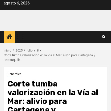
Saltar
agosto 6, 2026
al
contenido
Menú
principal
Inicio
2025
julio
8
Corte tumba valorización en la Vía al Mar: alivio para Cartagena y
Barranquilla
Generales
Corte tumba
valorización en la Vía al
Mar: alivio para
Cartagena y