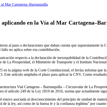
a al Mar Cartagena–Barranquilla
e aplicando en la Vía al Mar Cartagena–Bar
salieron al paso a declaraciones que daban cuenta que supuestamente la 
 fallo no aplica sobre esa contribhución.
nicación respecto a la declaración de inexequibilidad de la Contribuc
 de La Prosperidad, el Ministerio de Transporte y el Instituto Nacional
25 en la página web de la Corte Constitucional, el Invías informa que
23. Este artículo ampliaba el plazo para aplicar la CNV. Como resultado
estructura Vial Cartagena – Barranquilla – Circunvalar de La Prosperid
en el artículo 249 de la Ley 1819 de 2016, norma que actualmente sigu
ad estuvo asociada al desconocimiento del principio de unidad de materi
dad de la ley, así como de la buena fe y la confianza legítima” por cua