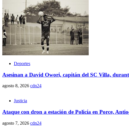
Deportes
Asesinan a David Owori, capitán del SC Villa, duran
agosto 8, 2026
cdn24
Justicia
Ataque con dron a estación de Policía en Porce, Anti
agosto 7, 2026
cdn24