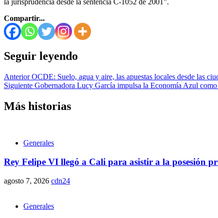
la jurisprudencia desde la sentencia C-1052 de 2001”.
Compartir...
Seguir leyendo
Anterior
OCDE: Suelo, agua y aire, las apuestas locales desde las ci
Siguiente
Gobernadora Lucy García impulsa la Economía Azul como m
Más historias
Generales
Rey Felipe VI llegó a Cali para asistir a la posesión 
agosto 7, 2026
cdn24
Generales