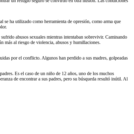
trar un refugio seguro se convirtió en otra ilusión. Las condiciones
xual se ha utilizado como herramienta de opresión, como arma que
lor.
r sufrido abusos sexuales mientras intentaban sobrevivir. Caminando
ún más al riesgo de violencia, abusos y humillaciones.
ruidas por el conflicto. Algunos han perdido a sus madres, golpeadas
s padres. Es el caso de un niño de 12 años, uno de los muchos
ranza de encontrar a sus padres, pero su búsqueda resultó inútil. Al