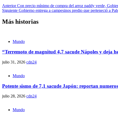
Anterior
Con precio mínimo de compra del arroz paddy verde, Gobier
Siguiente
Gobierno entrega a campesinos predio que perteneció a Pab
Más historias
Mundo
“Terremoto de magnitud 4,7 sacude Nápoles y deja her
julio 31, 2026
cdn24
Mundo
Potente sismo de 7,1 sacude Japón: reportan numeros
julio 28, 2026
cdn24
Mundo