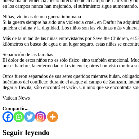
nueva ola de violencia afectó directamente al campo de Zamzam y oblig
en los campos nunca han mejorado, el sufrimiento sigue aumentando.
Niñas, víctimas de una guerra inhumana
Si la guerra siempre ha sido una violencia cruel, en Darfur ha adqui
quiebra el alma y la dignidad. Los niños son las víctimas más vulnerab
Más de la mitad de las niñas entrevistadas por Save the Children, el
kilómetros en busca de agua o un lugar seguro, estas niñas se encontr
Separación de las familias
El dolor de estos niños no es sólo físico, sino también emocional. Mu
por el hambre, la enfermedad o la violencia; otros han visto morir a su
Otros fueron separados de sus seres queridos mientras huían, obligados
huérfanos del conflicto: durante el ataque al campo de Zamzam, intent
llegar a Tawila, sólo encontró el vacío. Un niño que se encontraba solo,
Vatican News
Compartir...
Seguir leyendo