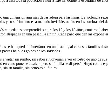
ó a casi toda la población a huir a Tawila, donde la esperanza de encon
rido una dimensión aún más devastadora para las niñas. La violencia se
les y su sufrimiento es a menudo invisible, oculto en las sombras del do
 53% con edades comprendidas entre los 12 y los 18 años, contaron habe
aron atrapadas en una pesadilla sin fin. Cada paso que dan las expone a
chos se han quedado huérfanos en un instante, al ver a sus familias dest
s padres bajo los golpes de los soldados.
 a vagar sin rumbo, sin saber si volverían a ver el rostro de uno de su
ó en vano ponerse a salvo, pero su familia se dispersó. Huyó con la espe
 sin su familia, sin certezas ni futuro.