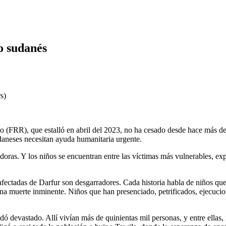
to sudanés
s)
do (FRR), que estalló en abril del 2023, no ha cesado desde hace más d
aneses necesitan ayuda humanitaria urgente.
doras. Y los niños se encuentran entre las víctimas más vulnerables, exp
afectadas de Darfur son desgarradores. Cada historia habla de niños qu
na muerte inminente. Niños que han presenciado, petrificados, ejecucione
 devastado. Allí vivían más de quinientas mil personas, y entre ellas, 