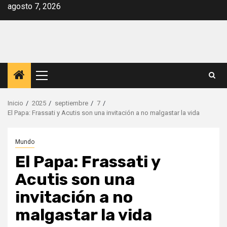
Saltar
agosto 7, 2026
al
contenido
Menú
principal
Inicio
2025
septiembre
7
El Papa: Frassati y Acutis son una invitación a no malgastar la vida
Mundo
El Papa: Frassati y
Acutis son una
invitación a no
malgastar la vida