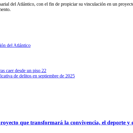
sarial del Atlántico, con el fin de propiciar su vinculación en un proye
amento.
ión del Atlántico
ras caer desde un piso 22
ficativa de delitos en septiembre de 2025
royecto que transformará la convivencia, el deporte y e