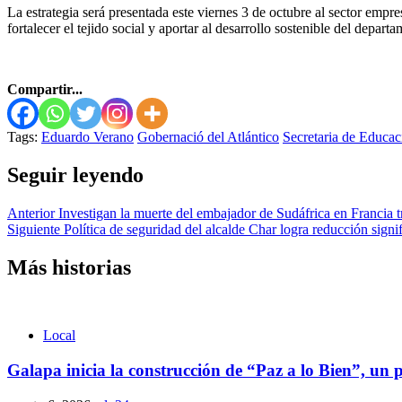
La estrategia será presentada este viernes 3 de octubre al sector empre
fortalecer el tejido social y aportar al desarrollo sostenible del depart
Compartir...
Tags:
Eduardo Verano
Gobernació del Atlántico
Secretaria de Educac
Seguir leyendo
Anterior
Investigan la muerte del embajador de Sudáfrica en Francia t
Siguiente
Política de seguridad del alcalde Char logra reducción signi
Más historias
Local
Galapa inicia la construcción de “Paz a lo Bien”, un p