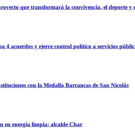
royecto que transformará la convivencia, el deporte y e
 4 acuerdos y ejerce control político a servicios públi
nstituciones con la Medalla Barrancas de San Nicolás
n en energía limpia: alcalde Char