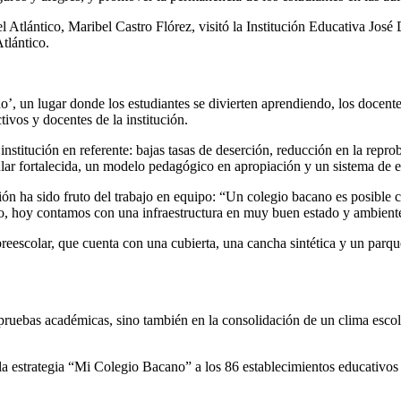
el Atlántico, Maribel Castro Flórez, visitó la Institución Educativa J
tlántico.
’, un lugar donde los estudiantes se divierten aprendiendo, los docentes
ivos y docentes de la institución.
 institución en referente: bajas tasas de deserción, reducción en la rep
ular fortalecida, un modelo pedagógico en apropiación y un sistema de 
ción ha sido fruto del trabajo en equipo: “Un colegio bacano es posible
llo, hoy contamos con una infraestructura en muy buen estado y ambientes
eescolar, que cuenta con una cubierta, una cancha sintética y un parque i
pruebas académicas, sino también en la consolidación de un clima escolar 
la estrategia “Mi Colegio Bacano” a los 86 establecimientos educativos