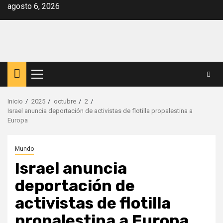
Saltar
agosto 6, 2026
al
contenido
Menú
principal
Inicio
2025
octubre
2
Israel anuncia deportación de activistas de flotilla propalestina a
Europa
Mundo
Israel anuncia
deportación de
activistas de flotilla
propalestina a Europa