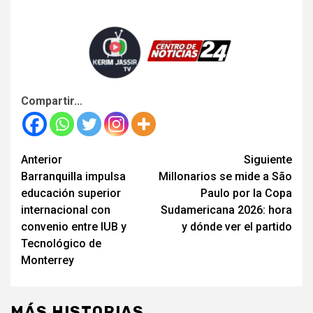
Compartir...
Seguir
Anterior
Siguiente
Barranquilla impulsa
Millonarios se mide a São
leyendo
educación superior
Paulo por la Copa
internacional con
Sudamericana 2026: hora
convenio entre IUB y
y dónde ver el partido
Tecnológico de
Monterrey
MÁS HISTORIAS